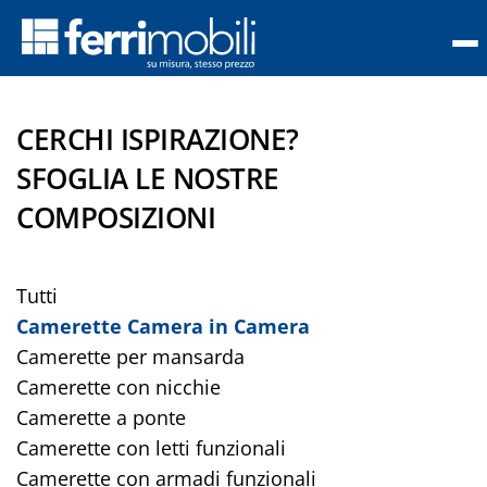
meretta
CERCHI ISPIRAZIONE?
SFOGLIA LE NOSTRE
COMPOSIZIONI
a
Tutti
Camerette
Camerette Camera in Camera
con letti
Camerette per mansarda
funzionali
Camerette con nicchie
Camerette
Camerette a ponte
con
Camerette con letti funzionali
armadi
Camerette con armadi funzionali