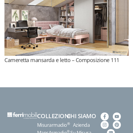
Cameretta mansarda e letto – Composizione 111
COLLEZIONI
CHI SIAMO
®
Misurarmadio
Azienda
®
MansArmadio
Su Misura,