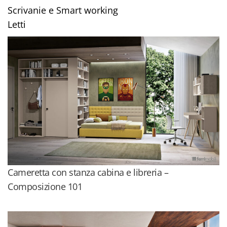
funzionali
Scrivanie e Smart working
Scrivanie
Letti
e smart
working
Letti
Cameretta con stanza cabina e libreria –
Composizione 101