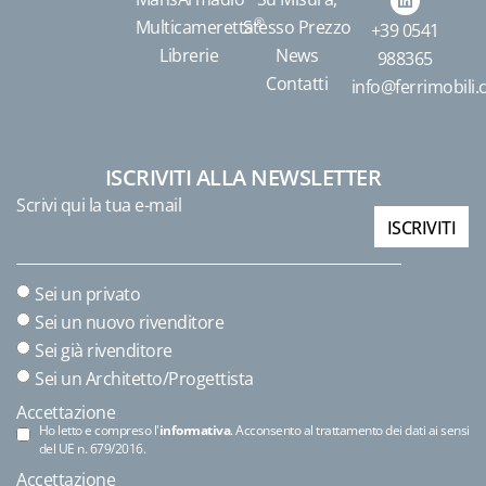
®
Multicameretta
Stesso Prezzo
+39 0541
Librerie
News
988365
Contatti
info@ferrimobili
ISCRIVITI ALLA NEWSLETTER
Scrivi qui la tua e-mail
ISCRIVITI
Sei un privato
Sei un nuovo rivenditore
Sei già rivenditore
Sei un Architetto/Progettista
Accettazione
Ho letto e compreso l'
informativa
. Acconsento al trattamento dei dati ai sensi
del UE n. 679/2016.
Accettazione