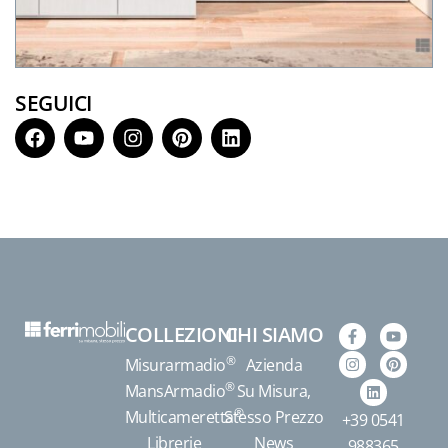
SEGUICI
COLLEZIONI
CHI SIAMO
®
Misurarmadio
Azienda
®
MansArmadio
Su Misura,
®
Multicameretta
Stesso Prezzo
+39 0541
Librerie
News
988365