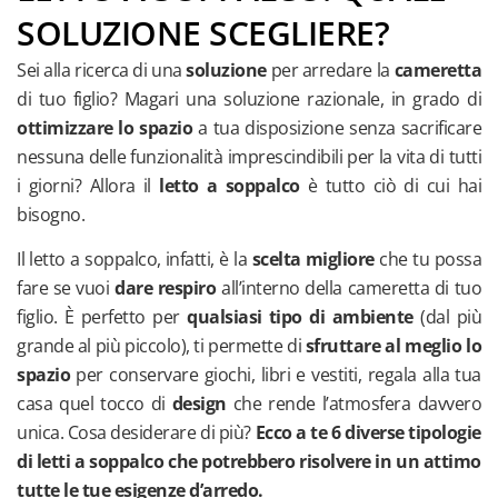
funzionali
SOLUZIONE SCEGLIERE?
Scrivanie
Sei alla ricerca di una
soluzione
per arredare la
cameretta
e smart
di tuo figlio? Magari una soluzione razionale, in grado di
working
ottimizzare lo spazio
a tua disposizione senza sacrificare
Letti
nessuna delle funzionalità imprescindibili per la vita di tutti
i giorni? Allora il
letto a soppalco
è tutto ciò di cui hai
bisogno.
Il letto a soppalco, infatti, è la
scelta migliore
che tu possa
fare se vuoi
dare respiro
all’interno della cameretta di tuo
figlio. È perfetto per
qualsiasi tipo di ambiente
(dal più
grande al più piccolo), ti permette di
sfruttare al meglio lo
spazio
per conservare giochi, libri e vestiti, regala alla tua
casa quel tocco di
design
che rende l’atmosfera davvero
unica. Cosa desiderare di più?
Ecco a te 6 diverse tipologie
di letti a soppalco che potrebbero risolvere in un attimo
tutte le tue esigenze d’arredo.