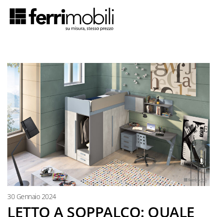
tta
Camerette
con letti
funzionali
Camerette
con
30 Gennaio 2024
armadi
LETTO A SOPPALCO: QUALE