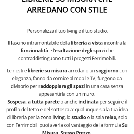
ARREDANO CON STILE
Personalizza il tuo living e il tuo studio.
Il fascino intramontabile della
libreria a vista
incontra la
funzionalità
e l’
esaltazione degli spazi
che
contraddistinguono tutti i progetti Ferrimobili.
Le nostre
librerie su misura
arredano un
soggiorno
con
eleganza, fanno da cornice al mobile TV, fungono da
divisorio per
raddoppiare gli spazi
in una casa senza
appesantirla con un muro.
Sospesa, a tutta parete
o anche
inclinata
per seguire il
profilo del tetto e del sottoscala: qualunque sia la tua idea
di libreria per la zona
living
, lo
studio
o la sala
relax
, solo
con Ferrimobili puoi averla col vantaggio della formula
Su
Misura, Stesso Prezzo.