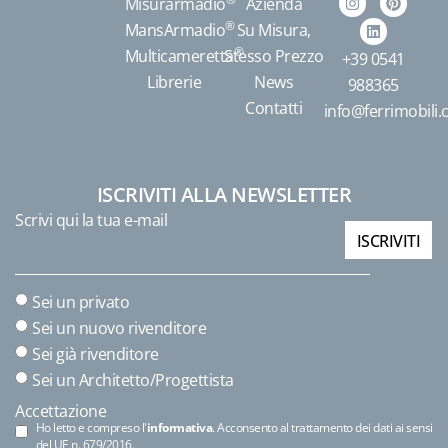
Misurarmadio
Azienda
®
MansArmadio
Su Misura,
®
Multicameretta
Stesso Prezzo
+39 0541
Librerie
News
988365
Contatti
info@ferrimobili
ISCRIVITI ALLA NEWSLETTER
Scrivi qui la tua e-mail
ISCRIVITI
Sei un privato
Sei un nuovo rivenditore
Sei già rivenditore
Sei un Architetto/Progettista
Accettazione
Ho letto e compreso l'
informativa
. Acconsento al trattamento dei dati ai sensi
del UE n. 679/2016.