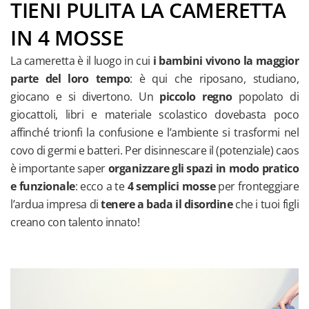
funzionali
TIENI PULITA LA CAMERETTA
Scrivanie
IN 4 MOSSE
e smart
La cameretta è il luogo in cui
i bambini vivono la maggior
working
parte del loro tempo
: è qui che riposano, studiano,
Letti
giocano e si divertono. Un
piccolo regno
popolato di
giocattoli, libri e materiale scolastico dove
basta poco
affinché trionfi la confusione e l’ambiente si trasformi nel
covo di germi e batteri. Per disinnescare il (potenziale) caos
è importante saper
organizzare gli spazi in modo pratico
e funzionale
: ecco a te
4 semplici mosse
per fronteggiare
l’ardua impresa di
tenere a bada il disordine
che i tuoi figli
creano con talento innato!