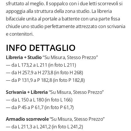
funzionali
sfruttato al meglio. Il soppalco con i due letti scorrevoli si
appoggia alla struttura della zona studio. La libreria
Scrivanie
bifacciale unita al portale a battente con una parte fissa
e smart
chiude uno studio perfettamente attrezzato con scrivania
working
e contenitori.
Letti
INFO DETTAGLIO
Libreria + Studio
“Su Misura, Stesso Prezzo”
— da L 173,2 a L 211 (in foto L 211)
— da H 257,9 a H 273,8 (in foto H 268)
— da P 131,9 a P 182,8 (in foto P 182,8)
Scrivania + Libreria
“Su Misura, Stesso Prezzo”
— da L 150 a L 180 (in foto L 166)
— da P 45 a P 61,7 (in foto P 61,7)
Armadio scorrevole
“Su Misura, Stesso Prezzo”
— da L 211,3 a L 241,2 (in foto L 241,2)