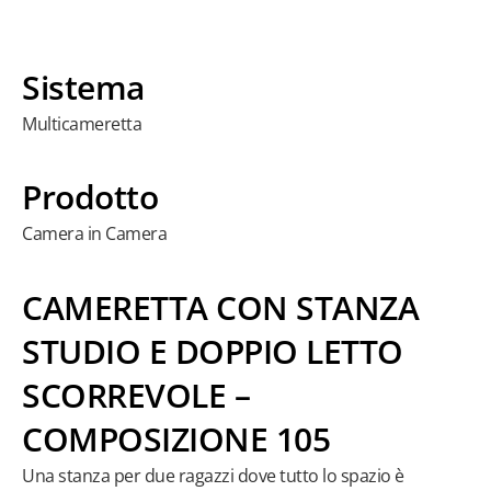
Sistema
meretta
Multicameretta
Prodotto
Camera in Camera
a
CAMERETTA CON STANZA
Camerette
con letti
STUDIO E DOPPIO LETTO
funzionali
SCORREVOLE –
Camerette
COMPOSIZIONE 105
con
armadi
Una stanza per due ragazzi dove tutto lo spazio è