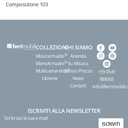
Composizione 103
COLLEZIONI
CHI SIAMO
®
Misurarmadio
Azienda
®
MansArmadio
Su Misura,
®
Multicameretta
Stesso Prezzo
+39 0541
Librerie
News
988365
Contatti
info@ferrimobili
ISCRIVITI ALLA NEWSLETTER
Scrivi qui la tua e-mail
ISCRIVITI