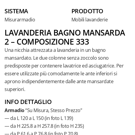
SISTEMA
PRODOTTO
Misurarmadio
Mobili lavanderie
LAVANDERIA BAGNO MANSARDA
2 – COMPOSIZIONE 333
Una nicchia attrezzata a lavanderia in un bagno
mansardato. Le due colonne senza zoccolo sono
predisposte per contenere lavatrice ed asciugatrice. Per
essere utilizzate più comodamente le ante inferiori si
aprono indipendentemente dalle ante mansardate
superiori.
INFO DETTAGLIO
Armadio
“Su Misura, Stesso Prezzo”
— da L 120 a L 150 (in foto L 139)
— da H 225.8 a H 257.8 (in foto H 235)
— da P 61.6 a P 76.8 (in foto P 70.8)