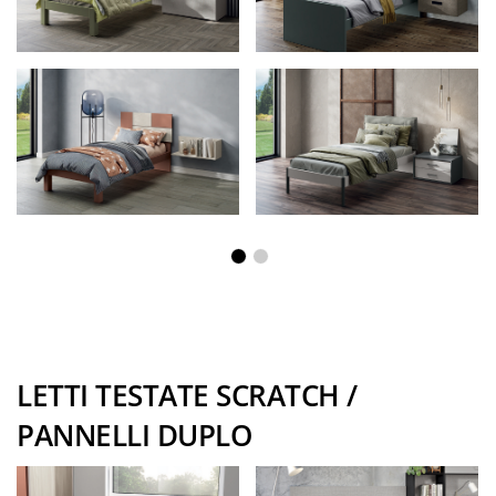
funzionali
Scrivanie
e smart
working
Letti
LETTI TESTATE SCRATCH /
PANNELLI DUPLO