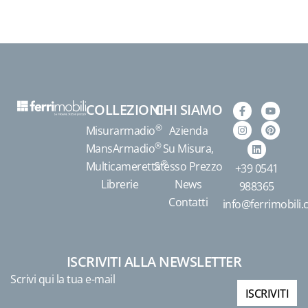
COLLEZIONI
CHI SIAMO
®
Misurarmadio
Azienda
®
MansArmadio
Su Misura,
®
Multicameretta
Stesso Prezzo
+39 0541
Librerie
News
988365
Contatti
info@ferrimobili
ISCRIVITI ALLA NEWSLETTER
Scrivi qui la tua e-mail
ISCRIVITI