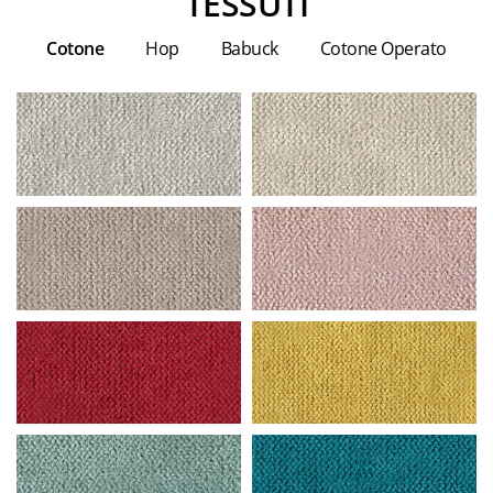
TESSUTI
Cotone
Hop
Babuck
Cotone Operato