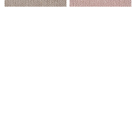
APPROFONDIMENTI
Catalogo
Colori e Finiture
misurArmadio