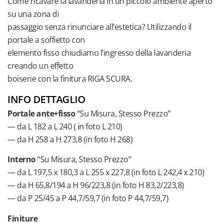
Come ricavare la lavanderia in un piccolo ambiente aperto
su una zona di
passaggio senza rinunciare all’estetica? Utilizzando il
portale a soffietto con
elemento fisso chiudiamo l’ingresso della lavanderia
creando un effetto
boiserie con la finitura RIGA SCURA.
INFO DETTAGLIO
Portale ante+fisso
“Su Misura, Stesso Prezzo”
— da L 182 a L 240 ( in foto L 210)
— da H 258 a H 273,8 (in foto H 268)
Interno
“Su Misura, Stesso Prezzo”
— da L 197,5 x 180,3 a L 255 x 227,8 (in foto L 242,4 x 210)
— da H 65,8/194 a H 96/223,8 (in foto H 83,2/223,8)
— da P 25/45 a P 44,7/59,7 (in foto P 44,7/59,7)
Finiture