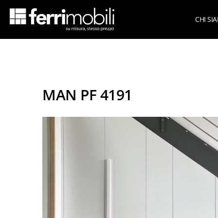
CHI SI
Azie
scopri tutta la collezione
Su Mi
Armadi per mansarda
MAN PF 4191
Armadi per sottoscala
Cameret
Cabine armadio
Cameret
Camere matrimoniali
Cameret
Living
Cameret