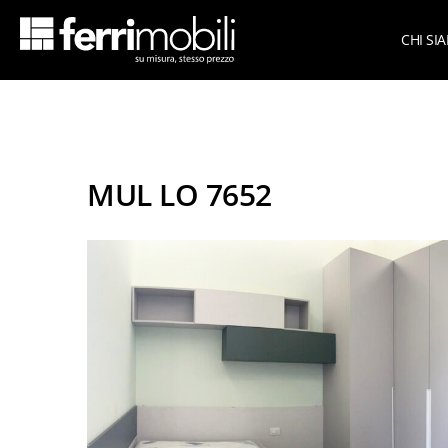
CHI SI
Azie
scopri tutta la collezione
Su Mi
Armadi per mansarda
MUL LO 7652
Armadi per sottoscala
Cameret
Cabine armadio
Cameret
Camere matrimoniali
Cameret
Living
Cameret