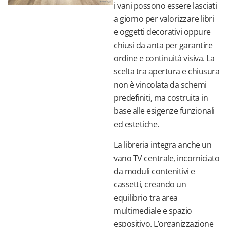
funzionali
i vani possono essere lasciati
a giorno per valorizzare libri
Scrivanie
e oggetti decorativi oppure
e smart
chiusi da anta per garantire
working
ordine e continuità visiva. La
Letti
scelta tra apertura e chiusura
non è vincolata da schemi
predefiniti, ma costruita in
base alle esigenze funzionali
ed estetiche.
La libreria integra anche un
vano TV centrale, incorniciato
da moduli contenitivi e
cassetti, creando un
equilibrio tra area
multimediale e spazio
espositivo. L’organizzazione