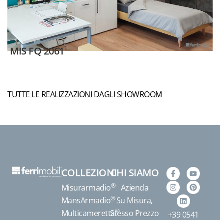
MIS FQ 2061
TUTTE LE REALIZZAZIONI DAGLI SHOWROOM
COLLEZIONI
CHI SIAMO
®
Misurarmadio
Azienda
®
MansArmadio
Su Misura,
®
Multicameretta
Stesso Prezzo
+39 0541