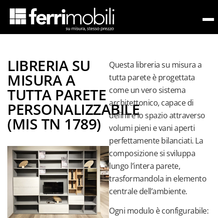
meretta
LIBRERIA SU
Questa libreria su misura a
MISURA A
tutta parete è progettata
TUTTA PARETE
come un vero sistema
architettonico, capace di
PERSONALIZZABILE
a
definire lo spazio attraverso
(MIS TN 1789)
volumi pieni e vani aperti
Camerette
perfettamente bilanciati. La
con letti
composizione si sviluppa
funzionali
lungo l’intera parete,
trasformandola in elemento
Camerette
centrale dell’ambiente.
con
armadi
Ogni modulo è configurabile: