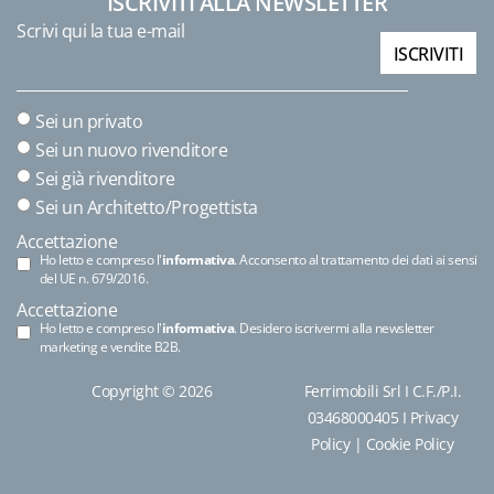
ISCRIVITI ALLA NEWSLETTER
Scrivi qui la tua e-mail
ISCRIVITI
Sei un privato
Sei un nuovo rivenditore
Sei già rivenditore
Sei un Architetto/Progettista
Accettazione
Ho letto e compreso l'
informativa
. Acconsento al trattamento dei dati ai sensi
del UE n. 679/2016.
Accettazione
Ho letto e compreso l'
informativa
. Desidero iscrivermi alla newsletter
marketing e vendite B2B.
Copyright © 2026
Ferrimobili Srl I C.F./P.I.
03468000405 I
Privacy
Policy
|
Cookie Policy