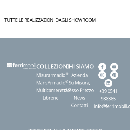
TUTTE LE REALIZZAZIONI DAGLI SHOWROOM
COLLEZIONI
CHI SIAMO
®
Misurarmadio
Azienda
®
MansArmadio
Su Misura,
®
Multicameretta
Stesso Prezzo
+39 0541
Librerie
News
988365
Contatti
info@ferrimobili