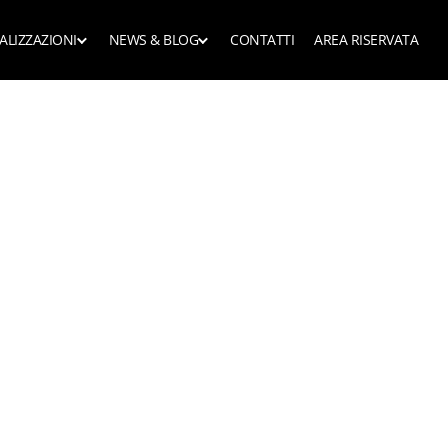
ALIZZAZIONI
NEWS & BLOG
CONTATTI
AREA RISERVATA
e librerie
Dagli showroom
News
sardate
Dai clienti
Blog privati
etti funzionali
ri
Blog rivenditori
armadi funzionali
art working