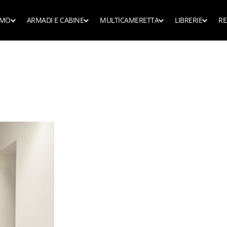
AMO
ARMADI E CABINE
MULTICAMERETTA
LIBRERIE
RE
nda
Scopri tutte l
scopri tutta la collezione
scopri tutta la collezione
sura, Stesso Prezzo
Librerie man
Mobili lavanderia
te camera in camera
Camerette con l
Librerie linea
Armadi ingresso corridoio
te per mansarda
Camerette con 
Armadi scorrevoli
te con nicchie
Scrivanie e sm
Armadi ripostiglio
te a ponte
Letti
Armadi ante battenti