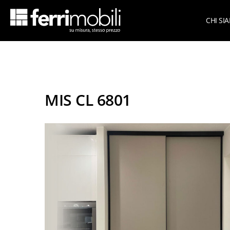
CHI SI
Azie
scopri tutta la collezione
Su Mi
Armadi per mansarda
MIS CL 6801
Armadi per sottoscala
Cameret
Cabine armadio
Cameret
Camere matrimoniali
Cameret
Living
Cameret