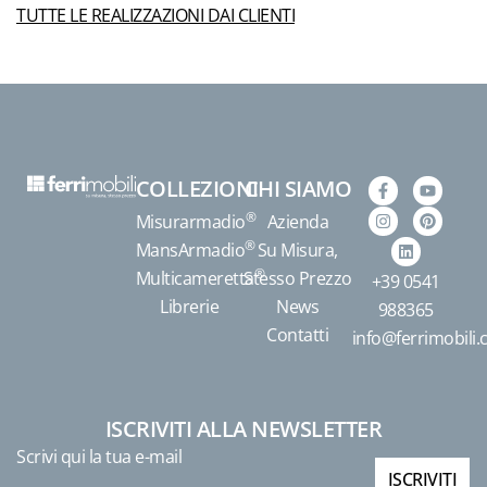
TUTTE LE REALIZZAZIONI DAI CLIENTI
COLLEZIONI
CHI SIAMO
®
Misurarmadio
Azienda
®
MansArmadio
Su Misura,
®
Multicameretta
Stesso Prezzo
+39 0541
Librerie
News
988365
Contatti
info@ferrimobili
ISCRIVITI ALLA NEWSLETTER
Scrivi qui la tua e-mail
ISCRIVITI