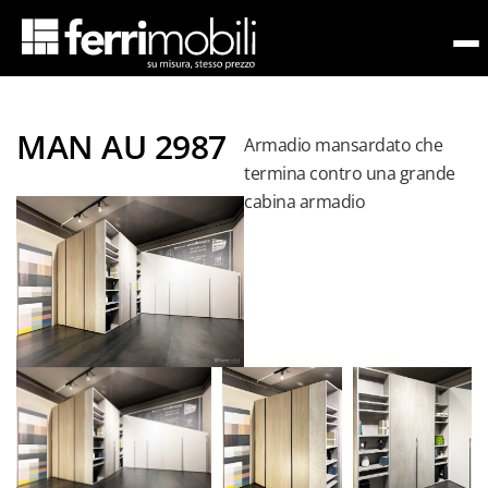
meretta
MAN AU 2987
Armadio mansardato che
termina contro una grande
cabina armadio
a
Camerette
con letti
funzionali
Camerette
con
armadi