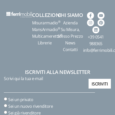
COLLEZIONI
CHI SIAMO
®
Misurarmadio
Azienda
®
MansArmadio
Su Misura,
®
Multicameretta
Stesso Prezzo
+39 0541
Librerie
News
988365
Contatti
info@ferrimobili
ISCRIVITI ALLA NEWSLETTER
Scrivi qui la tua e-mail
ISCRIVITI
Sei un privato
Sei un nuovo rivenditore
Sei già rivenditore