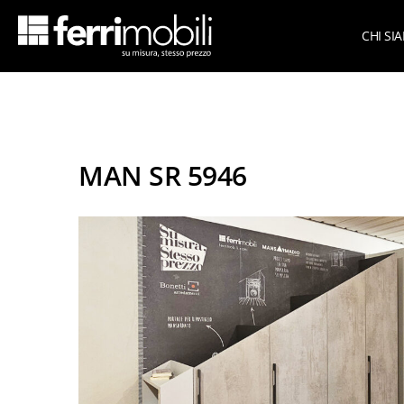
CHI SI
Azie
scopri tutta la collezione
Su Mi
Armadi per mansarda
MAN SR 5946
Armadi per sottoscala
Cameret
Cabine armadio
Cameret
Camere matrimoniali
Cameret
Living
Cameret