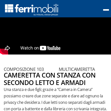
meretta
a
COMPOSIZIONE 103
MULTICAMERETTA
Camerette
CAMERETTA CON STANZA CON
con letti
SECONDO LETTO E ARMADI
funzionali
Una stanza e due figli; grazie a “Camera in Camera”
Camerette
possiamo creare due zone separate e dare ad ognuno la
con
privacy che desidera. I due letti sono separati dagli armadi
armadi
con porta a battente e dalla libreria con scrivania integrata.