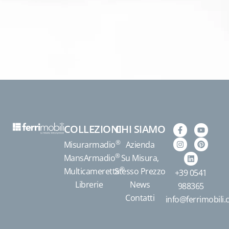
COLLEZIONI
CHI SIAMO
®
Misurarmadio
Azienda
®
MansArmadio
Su Misura,
®
Multicameretta
Stesso Prezzo
+39 0541
Librerie
News
988365
Contatti
info@ferrimobili