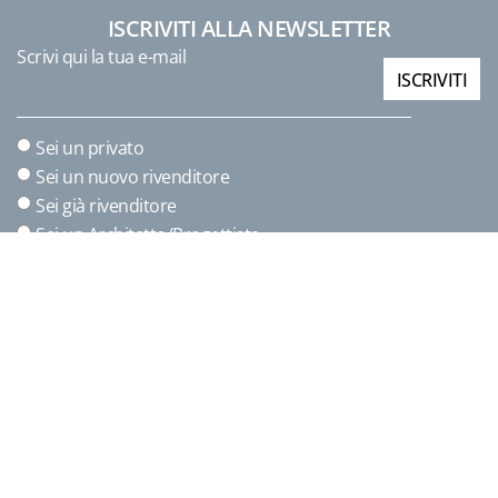
ISCRIVITI ALLA NEWSLETTER
Scrivi qui la tua e-mail
ISCRIVITI
Sei un privato
Sei un nuovo rivenditore
Sei già rivenditore
Sei un Architetto/Progettista
Accettazione
Ho letto e compreso l'
informativa
. Acconsento al trattamento dei dati ai sensi
del UE n. 679/2016.
Accettazione
Ho letto e compreso l'
informativa
. Desidero iscrivermi alla newsletter
marketing e vendite B2B.
Copyright © 2026
Ferrimobili Srl I C.F./P.I.
03468000405 I
Privacy
Policy
|
Cookie Policy