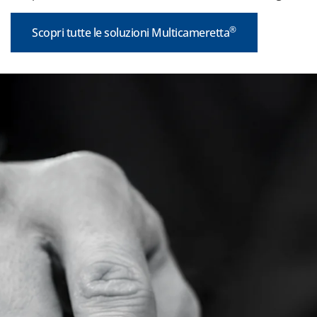
funzionali
Scrivanie
®
Scopri tutte le soluzioni Multicameretta
e smart
working
Letti