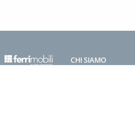
CHI SIAMO
Azienda
Su Misura, Stesso Prezzo
News
Contatti