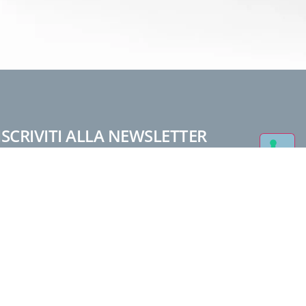
ISCRIVITI ALLA NEWSLETTER
Scrivi qui la tua e-mail
ISCRIVITI
Sei un privato
Sei un nuovo rivenditore
Sei già rivenditore
Sei un Architetto/Progettista
Accettazione
Ho letto e compreso l'
informativa
. Acconsento al trattamento dei dati ai sensi del