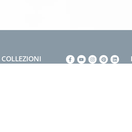
COLLEZIONI
®
Misurarmadio
+39 0541 988365
®
mansArmadio
info@ferrimobili.com
®
multicameretta
Scopri i nostri prodotti anche su
Librerie
archiproducts