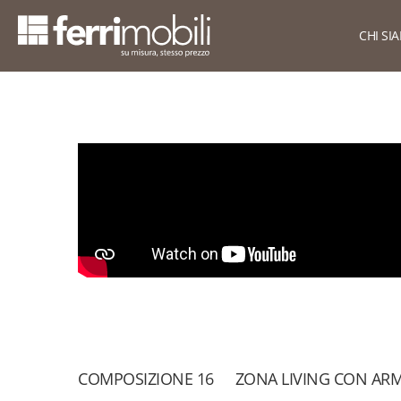
CHI SI
Azie
scopri tutta la collezione
Su Mi
Armadi per mansarda
Armadi per sottoscala
Cameret
Cabine armadio
Cameret
Camere matrimoniali
Cameret
Living
Cameret
COMPOSIZIONE 16
ZONA LIVING CON AR