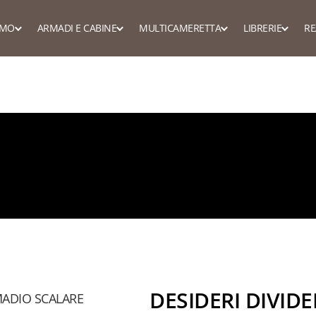
AMO
ARMADI E CABINE
MULTICAMERETTA
LIBRERIE
RE
nda
Scopri tutte l
scopri tutta la collezione
scopri tutta la collezione
sura, Stesso Prezzo
Librerie man
Mobili lavanderia
te camera in camera
Camerette con l
Librerie linea
Armadi ingresso corridoio
te per mansarda
Camerette con 
Armadi scorrevoli
te con nicchie
Scrivanie e sm
Armadi ripostiglio
te a ponte
Letti
Armadi ante battenti
DESIDERI DIVIDE
MADIO SCALARE