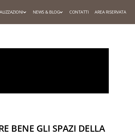
ALIZZAZIONI
NEWS & BLOG
CONTATTI
AREA RISERVATA
e librerie
Dagli showroom
News
sardate
Dai clienti
Blog privati
etti funzionali
ri
Blog rivenditori
armadi funzionali
art working
RE BENE GLI SPAZI DELLA