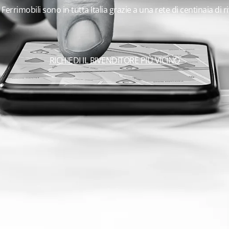
 Ferrimobili sono in tutta Italia grazie a una rete di centinaia di r
RICHIEDI IL RIVENDITORE PIÙ VICINO