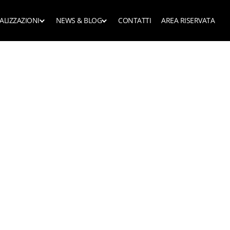
ALIZZAZIONI
NEWS & BLOG
CONTATTI
AREA RISERVATA
e librerie
Dagli showroom
News
sardate
Dai clienti
Blog privati
etti funzionali
ri
Blog rivenditori
armadi funzionali
art working