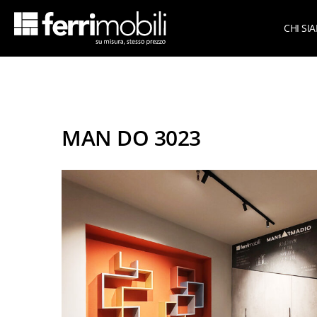
CHI SI
Azie
scopri tutta la collezione
Su Mi
Armadi per mansarda
MAN DO 3023
Armadi per sottoscala
Cameret
Cabine armadio
Cameret
Camere matrimoniali
Cameret
Living
Cameret