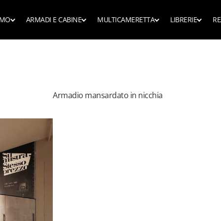
AMO
ARMADI E CABINE
MULTICAMERETTA
LIBRERIE
RE
nda
Scopri tutte l
scopri tutta la collezione
scopri tutta la collezione
sura, Stesso Prezzo
Librerie man
Mobili lavanderia
Armadio mansardato in nicchia
te camera in camera
Camerette con l
Librerie linea
Armadi ingresso corridoio
te per mansarda
Camerette con 
Armadi scorrevoli
te con nicchie
Scrivanie e sm
Armadi ripostiglio
te a ponte
Letti
Armadi ante battenti